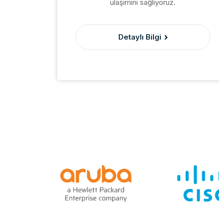
ulaşımını sağlıyoruz.
 ve
enlik
le
Detaylı Bilgi
runsuz