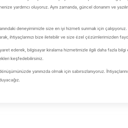
tmenize yardımcı oluyoruz. Aynı zamanda, güncel donanım ve yazılımlar
lanındaki deneyimimizle size en iyi hizmeti sunmak için çalışıyoruz
k, ihtiyaçlarınızı bize iletebilir ve size özel çözümlerimizden fayda
t ederek, bilgisayar kiralama hizmetimizle ilgili daha fazla bilgi e
kleri keşfedebilirsiniz.
dönüşümünüzde yanınızda olmak için sabırsızlanıyoruz. İhtiyaçların
duyacağız.