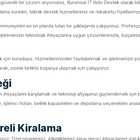
e güvenilir bir çözüm arıyorsanız, Kurumsal IT Kobi Destek olarak bi
lama süreleri, teknik destek hizmetlerimiz ve rekabetçi fiyatlarımızl
nuniyetini en ön planda tutan bir yaklaşımla çalışıyoruz. Profesyo
İşletmenizin teknolojik ihtiyaçlarına uygun çözümlerimizle, başarını
için buradayız. Hizmetlerimizden faydalanmak ve işletmenizin pot
rak, sizinle birlikte başarıya ulaşmak için çalışıyoruz.
eği
 ihtiyaçlarını karşılamak ve teknoloji altyapınızı güçlendirmek için
 işlemci hızları, bellek kapasiteleri ve depolama seçenekleri arasın
reli Kiralama
uz. Özel projeleriniz, etkinlikleriniz veya geçici ihtiyaçlarınız için