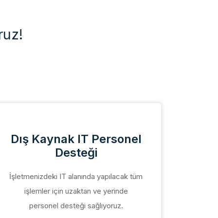
ruz!
Dış Kaynak IT Personel
W
Desteği
İşle
İşletmenizdeki IT alanında yapılacak tüm
kuru
işlemler için uzaktan ve yerinde
periy
personel desteği sağlıyoruz.