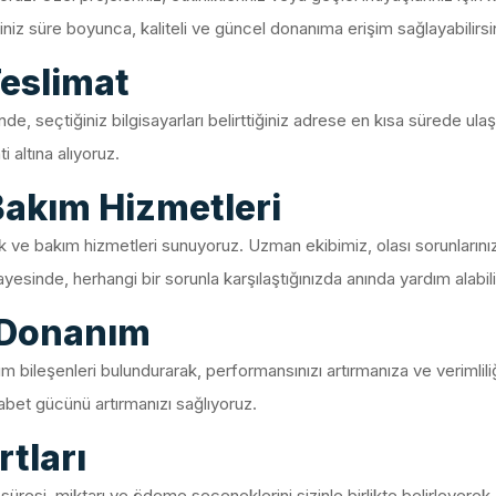
iniz süre boyunca, kaliteli ve güncel donanıma erişim sağlayabilirsi
Teslimat
nde, seçtiğiniz bilgisayarları belirttiğiniz adrese en kısa sürede ul
i altına alıyoruz.
Bakım Hizmetleri
stek ve bakım hizmetleri sunuyoruz. Uzman ekibimiz, olası sorunlarınızı 
esinde, herhangi bir sorunla karşılaştığınızda anında yardım alabilir
 Donanım
m bileşenleri bulundurarak, performansınızı artırmanıza ve verimlil
kabet gücünü artırmanızı sağlıyoruz.
tları
süresi, miktarı ve ödeme seçeneklerini sizinle birlikte belirleyerek,