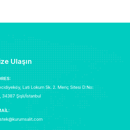
ize Ulaşın
RES:
cidiyeköy, Lati Lokum Sk. 2. Meriç Sitesi D:No:
, 34387 Şişli/İstanbul
AIL:
stek@kurumsalit.com