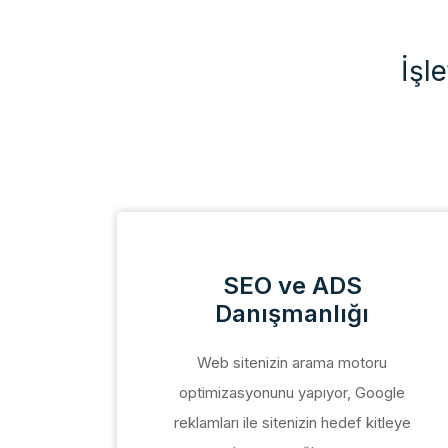
İşl
ti
SEO ve ADS
Danışmanlığı
ak,
Web sitenizin arama motoru
ak için
optimizasyonunu yapıyor, Google
leri
reklamları ile sitenizin hedef kitleye
esteği,