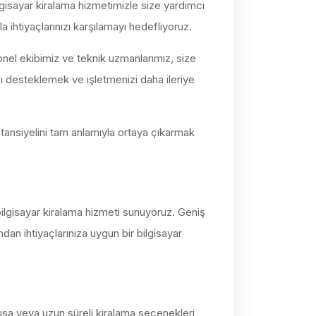
lgisayar kiralama hizmetimizle size yardımcı
a ihtiyaçlarınızı karşılamayı hedefliyoruz.
nel ekibimiz ve teknik uzmanlarımız, size
zı desteklemek ve işletmenizi daha ileriye
ansiyelini tam anlamıyla ortaya çıkarmak
 bilgisayar kiralama hizmeti sunuyoruz. Geniş
dan ihtiyaçlarınıza uygun bir bilgisayar
 kısa veya uzun süreli kiralama seçenekleri