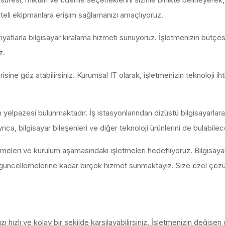
teli ekipmanlara erişim sağlamanızı amaçlıyoruz.
yatlarla bilgisayar kiralama hizmeti sunuyoruz. İşletmenizin bütçesin
z.
risine göz atabilirsiniz. Kurumsal IT olarak, işletmenizin teknoloji 
 yelpazesi bulunmaktadır. İş istasyonlarından dizüstü bilgisayarlara
 Ayrıca, bilgisayar bileşenleri ve diğer teknoloji ürünlerini de bulabi
meleri ve kurulum aşamasındaki işletmeleri hedefliyoruz. Bilgisay
 güncellemelerine kadar birçok hizmet sunmaktayız. Size özel çöz
nızı hızlı ve kolay bir şekilde karşılayabilirsiniz. İşletmenizin deği