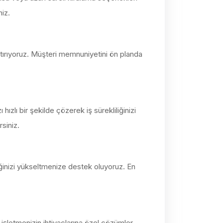
niz.
aştırıyoruz. Müşteri memnuniyetini ön planda
hızlı bir şekilde çözerek iş sürekliliğinizi
siniz.
iğinizi yükseltmenize destek oluyoruz. En
 işletmenizin ihtiyaçlarına özel çözümler